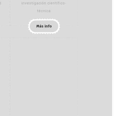
investigación científico-
l
técnica
Más info