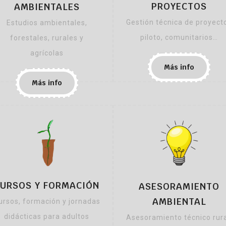
PROYECTOS
AMBIENTALES
Gestión técnica de proyect
Estudios ambientales,
piloto, comunitarios…
forestales, rurales y
agrícolas
Más info
Más info
URSOS Y FORMACIÓN
ASESORAMIENTO
AMBIENTAL
ursos, formación y jornadas
didácticas para adultos
Asesoramiento técnico rura