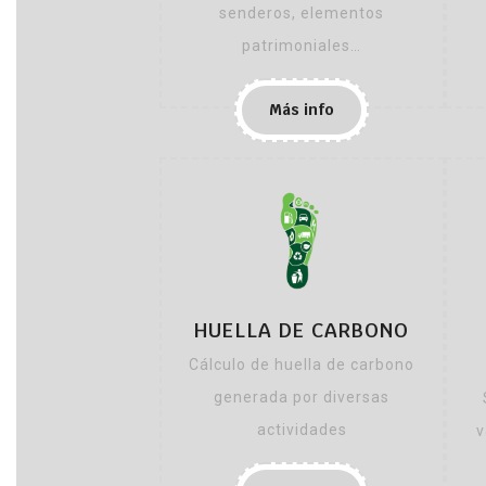
senderos, elementos
patrimoniales…
Más info
HUELLA DE CARBONO
Cálculo de huella de carbono
generada por diversas
actividades
v