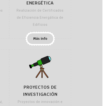
ENERGÉTICA
os
Realización de Certificados
de Eficiencia Energática de
Edificios
Más info
PROYECTOS DE
INVESTIGACIÓN
Proyectos de innovación e
l,