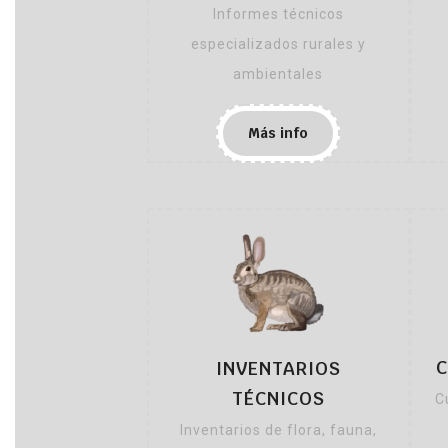
Informes técnicos
especializados rurales y
ambientales
Más info
C
INVENTARIOS
TÉCNICOS
C
Inventarios de flora, fauna,