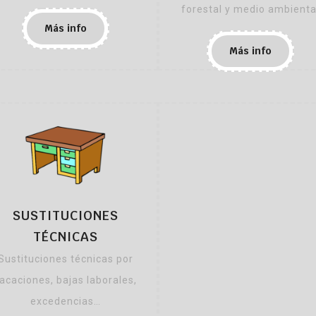
forestal y medio ambienta
Más info
Más info
SUSTITUCIONES
TÉCNICAS
Sustituciones técnicas por
acaciones, bajas laborales,
excedencias…