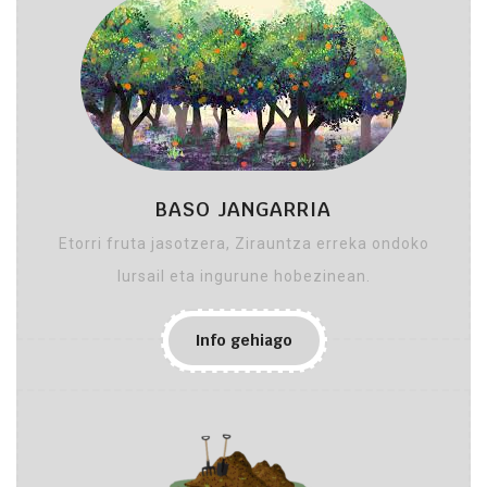
BASO JANGARRIA
Etorri fruta jasotzera, Zirauntza erreka ondoko
lursail eta ingurune hobezinean.
Info gehiago