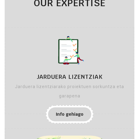
OUR EXPERTISE
JARDUERA LIZENTZIAK
Jarduera lizentziarako proiektuen sorkuntza eta
garapena
Info gehiago