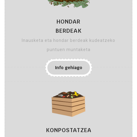
HONDAR
BERDEAK
Inausketa eta hondar berdeak kudeatzeko
puntuen muntaketa
Info gehiago
KONPOSTATZEA